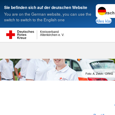
Sprache w
Sie befinden sich auf der deutschen Website
You are on the German website, you can use the
Suche
switch to switch to the English one
Alles klar
Kreisverband
Altenkirchen e. V.
Rettungsdien
Foto: A. Zelck / DRKS