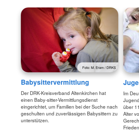
Foto: M. Eram / DRKS
Babysittervermittlung
Juge
Der DRK-Kreisverband Altenkirchen hat
Im Deu
einen Baby-sitter-Vermittlungsdienst
Jugend
eingerichtet, um Familien bei der Suche nach
über 1
geschulten und zuverlässigen Babysittern zu
Alter v
unterstützen.
Gerecht
Friede