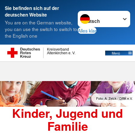
Sie befinden sich auf der
Sprache wechseln zu
deutschen Website
Suche
You are on the German website,
you can use the switch to switch to
Alles klar
the English one
Kreisverband
Menü
Altenkirchen e. V.
Foto: A. Zelck / DRK e.V.
Kinder, Jugend und
Familie