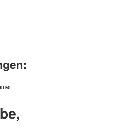
ngen:
ehmer
be,