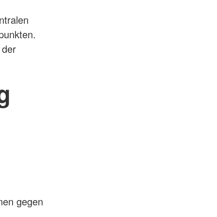
ntralen
rpunkten.
 der
g
Ihnen gegen
.