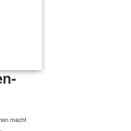
en-
chen macht
.