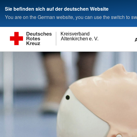
Sie befinden sich auf der deutschen Website
You are on the German website, you can use the switch to swi
Kreisverband
Altenkirchen e. V.
Alltagshilfen
Jobs
Wer wir sind
Spenden
Adressen
Gesundheit
Selbstverständnis
BesuchsService
Aktuelle Stellenangebote
Ansprechpartner
Kleiderspende
Ansprechpartner
Beratung zu Mutter-
Satzung
PflegeService
Das Präsidium
Blutspende
Landesverbände
Bewegungsprogram
Leitbild
HausnotrufService
Verbandsstruktur
Testamentspende
Kreisverbände
Blutspende
Grundsätze
MenüService
Blutspendedienst
Gesetzliche Betreuu
Führungsgrundsätze
Betreuungsverein
Schwesternschaften
Gesundheitsförderu
Betreutes Wohnen und Pflegeheim
gGmbHs