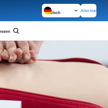
Sprache wechseln zu
Alles klar
essen
ngsschutz und
Kurse im Überblick
Babysitterausbildung
ienst
Bewegung macht Spaß
henschutz
Erste-Hilfe-Kurse und mehr
undearbeit
bensretter
Hilfen in der Not
Kleiderkammern