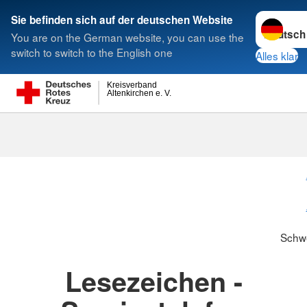
Sprache w
Sie befinden sich auf der deutschen Website
You are on the German website, you can use the
Suche
switch to switch to the English one
Alles klar
Kreisverband
Altenkirchen e. V.
Schwesternsc
Schw
Lesezeichen -