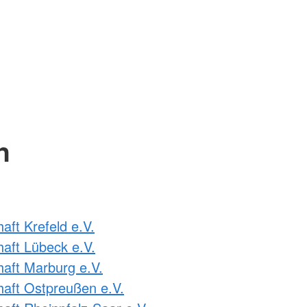
n
ft Krefeld e.V.
aft Lübeck e.V.
aft Marburg e.V.
aft Ostpreußen e.V.