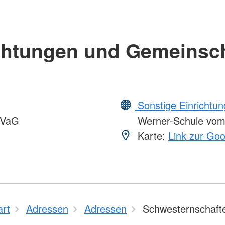
chtungen und Gemeinsc
Sonstige Einrichtu
VVaG
Werner-Schule vo
Karte:
Link zur Go
art
Adressen
Adressen
Schwesternschaft