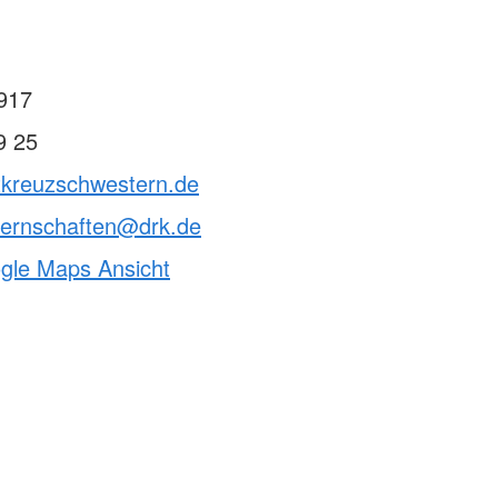
917
9 25
otkreuzschwestern.de
ternschaften@drk.de
ogle Maps Ansicht