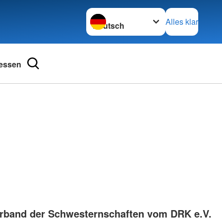
Sprache wechseln zu
Alles klar
essen
ngsschutz und
Kurse im Überblick
Babysitterausbildung
ienst
Bewegung macht Spaß
henschutz
Erste-Hilfe-Kurse und mehr
undearbeit
Hilfen in der Not
bensretter
Kleiderkammern
rband der Schwesternschaften vom DRK e.V.