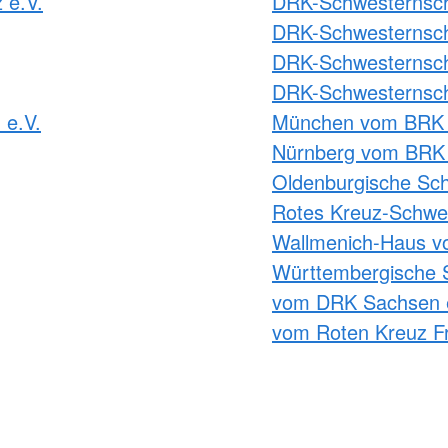
 e.V.
DRK-Schwesternscha
DRK-Schwesternscha
DRK-Schwesternscha
DRK-Schwesternsch
 e.V.
München vom BRK 
Nürnberg vom BRK 
Oldenburgische Sch
Rotes Kreuz-Schwes
Wallmenich-Haus v
Württembergische 
vom DRK Sachsen 
vom Roten Kreuz Fr