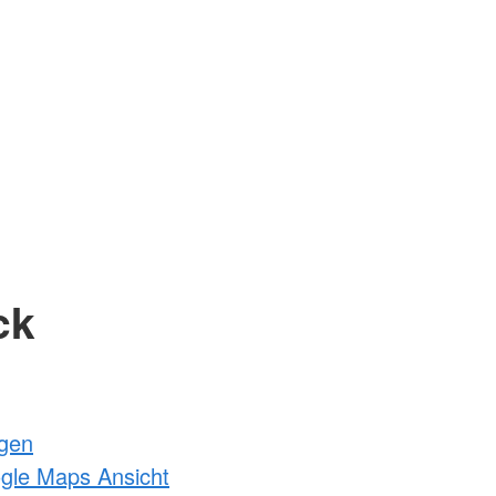
ck
ngen
ogle Maps Ansicht