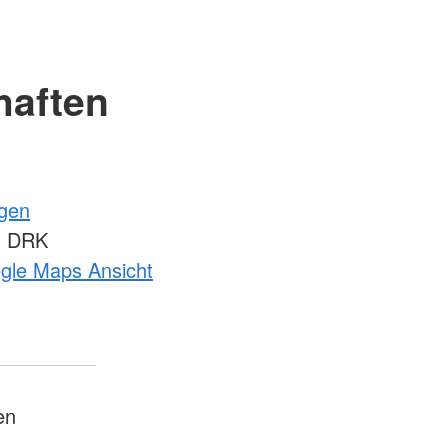
haften
ngen
m DRK
ogle Maps Ansicht
en