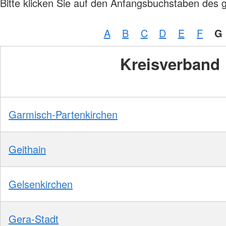
Bitte klicken Sie auf den Anfangsbuchstaben des 
A
B
C
D
E
F
G
Kreisverband
Garmisch-Partenkirchen
Geithain
Gelsenkirchen
Gera-Stadt