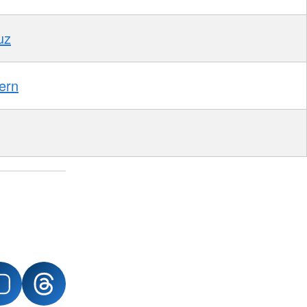
uz
ern