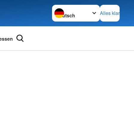
Sprache wechseln zu
Alles klar
essen
ngsschutz und
Kurse im Überblick
Babysitterausbildung
ienst
Bewegung macht Spaß
henschutz
Erste-Hilfe-Kurse und mehr
undearbeit
Hilfen in der Not
bensretter
Kleiderkammern