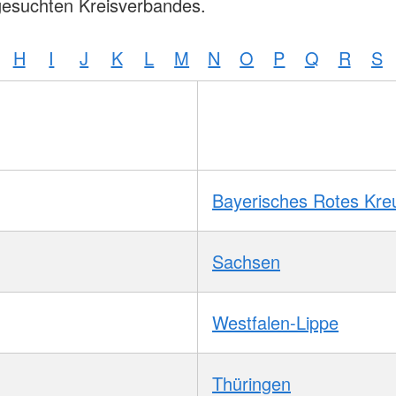
gesuchten Kreisverbandes.
H
I
J
K
L
M
N
O
P
Q
R
S
Bayerisches Rotes Kre
Sachsen
Westfalen-Lippe
Thüringen