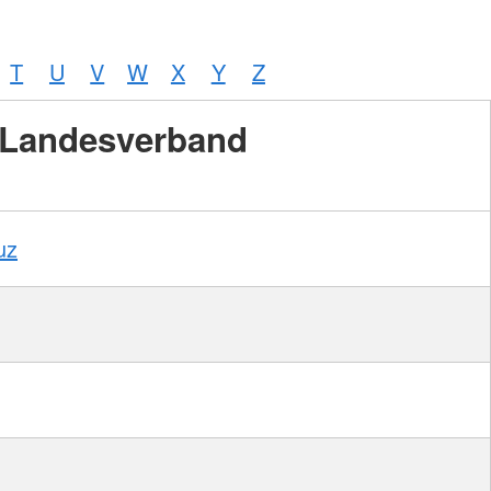
T
U
V
W
X
Y
Z
Landesverband
uz