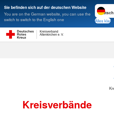
Sprache w
Sie befinden sich auf der deutschen Website
You are on the German website, you can use the
Suche
switch to switch to the English one
Alles klar
Kreisverband
Altenkirchen e. V.
Kreisverbänd
Kr
Kreisverbände