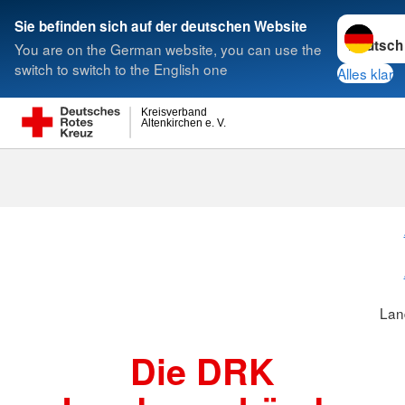
Sprache w
Sie befinden sich auf der deutschen Website
You are on the German website, you can use the
Suche
switch to switch to the English one
Alles klar
Kreisverband
Altenkirchen e. V.
Landesverbä
Lan
Die DRK