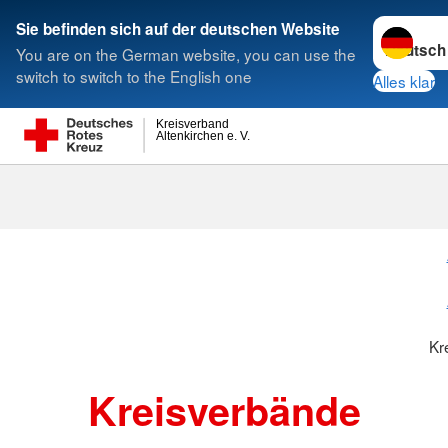
Sprache w
Sie befinden sich auf der deutschen Website
You are on the German website, you can use the
Suche
switch to switch to the English one
Alles klar
Kreisverband
Altenkirchen e. V.
Kreisverbänd
Kr
Kreisverbände