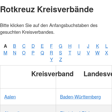
Rotkreuz Kreisverbände
Bitte klicken Sie auf den Anfangsbuchstaben des
gesuchten Kreisverbandes.
A
B
C
D
E
F
G
H
I
J
K
L
M
N
O
P
Q
R
S
T
U
V
W
X
Y
Z
Kreisverband
Landesv
Aalen
Baden-Württemberg