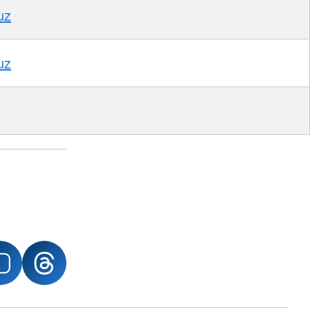
uz
uz