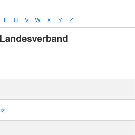
T
U
V
W
X
Y
Z
Landesverband
uz