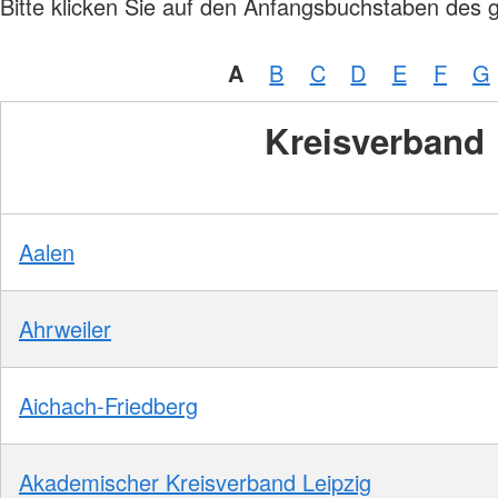
Bitte klicken Sie auf den Anfangsbuchstaben des 
A
B
C
D
E
F
G
Kreisverband
Aalen
Ahrweiler
Aichach-Friedberg
Akademischer Kreisverband Leipzig