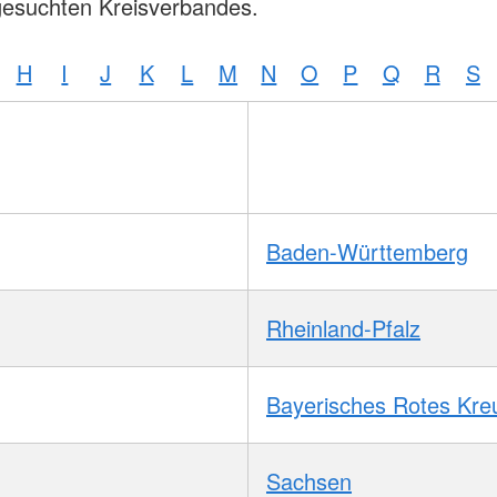
gesuchten Kreisverbandes.
H
I
J
K
L
M
N
O
P
Q
R
S
Baden-Württemberg
Rheinland-Pfalz
Bayerisches Rotes Kre
Sachsen