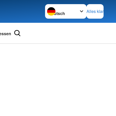
Sprache wechseln zu
Alles klar
essen
ngsschutz und
Kurse im Überblick
Babysitterausbildung
ienst
Bewegung macht Spaß
henschutz
Erste-Hilfe-Kurse und mehr
undearbeit
Hilfen in der Not
bensretter
Kleiderkammern