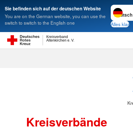
Sprache w
Sie befinden sich auf der deutschen Website
You are on the German website, you can use the
Suche
switch to switch to the English one
Alles klar
Kreisverband
Altenkirchen e. V.
Kreisverbänd
Kr
Kreisverbände