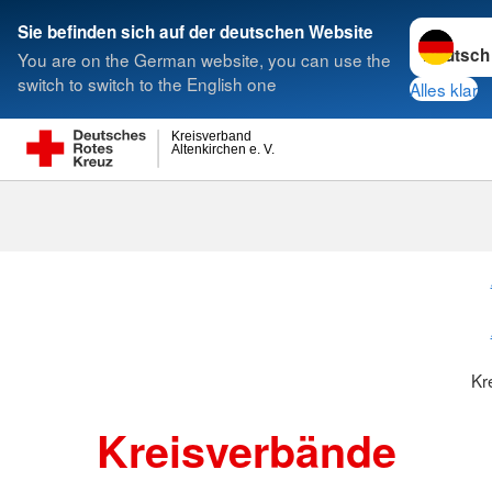
Sprache w
Sie befinden sich auf der deutschen Website
You are on the German website, you can use the
Suche
switch to switch to the English one
Alles klar
Kreisverband
Altenkirchen e. V.
Kreisverbänd
Kr
Kreisverbände