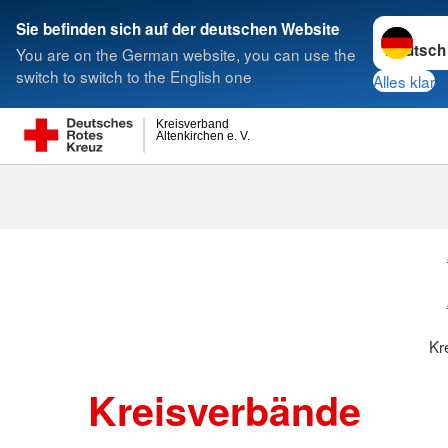
Sprache w
Sie befinden sich auf der deutschen Website
You are on the German website, you can use the
Suche
switch to switch to the English one
Alles klar
Kreisverband
Altenkirchen e. V.
Kreisverbänd
Kr
Kreisverbände