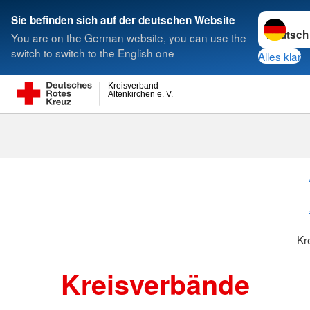
Sprache w
Sie befinden sich auf der deutschen Website
You are on the German website, you can use the
Suche
switch to switch to the English one
Alles klar
Kreisverband
Altenkirchen e. V.
Kreisverbänd
Kr
Kreisverbände