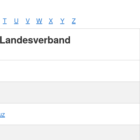
T
U
V
W
X
Y
Z
Landesverband
uz