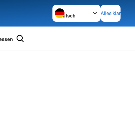
Sprache wechseln zu
Alles klar
essen
ngsschutz und
Kurse im Überblick
Babysitterausbildung
ienst
Bewegung macht Spaß
henschutz
Erste-Hilfe-Kurse und mehr
undearbeit
Hilfen in der Not
bensretter
Kleiderkammern