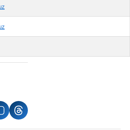
uz
uz