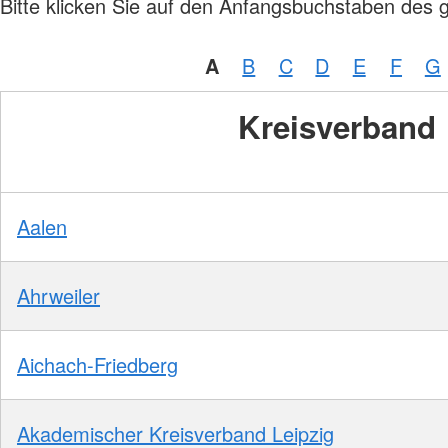
Bitte klicken Sie auf den Anfangsbuchstaben des 
A
B
C
D
E
F
G
Kreisverband
Aalen
Ahrweiler
Aichach-Friedberg
Akademischer Kreisverband Leipzig