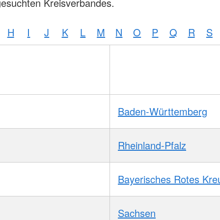
gesuchten Kreisverbandes.
H
I
J
K
L
M
N
O
P
Q
R
S
Baden-Württemberg
Rheinland-Pfalz
Bayerisches Rotes Kre
Sachsen