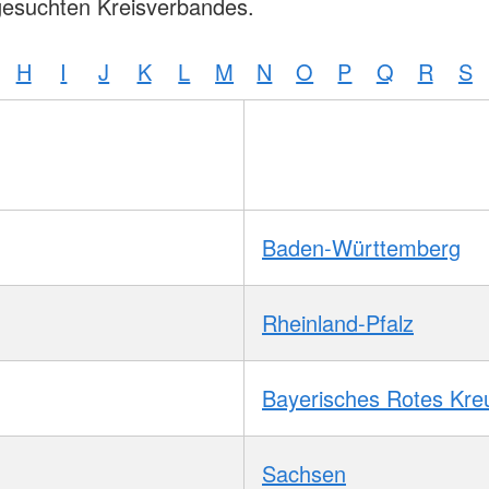
gesuchten Kreisverbandes.
H
I
J
K
L
M
N
O
P
Q
R
S
Baden-Württemberg
Rheinland-Pfalz
Bayerisches Rotes Kre
Sachsen