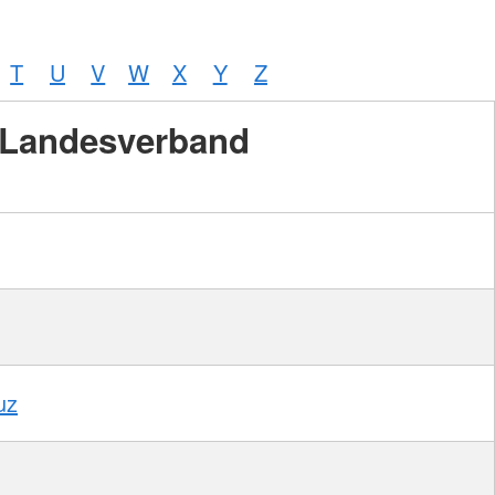
T
U
V
W
X
Y
Z
Landesverband
uz