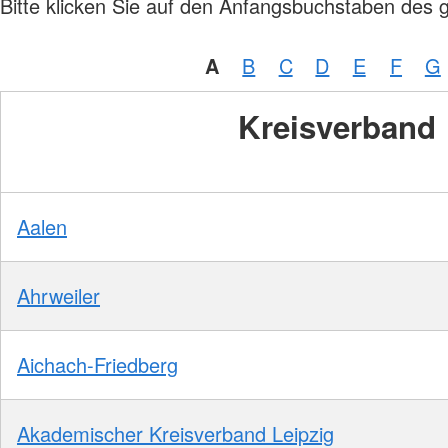
Bitte klicken Sie auf den Anfangsbuchstaben des 
A
B
C
D
E
F
G
Kreisverband
Aalen
Ahrweiler
Aichach-Friedberg
Akademischer Kreisverband Leipzig