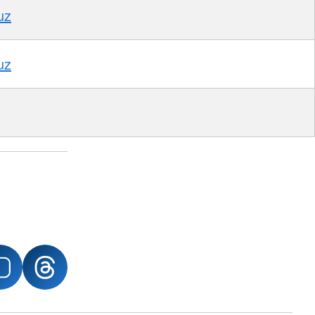
uz
uz