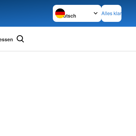
Sprache wechseln zu
Alles klar
essen
ngsschutz und
Kurse im Überblick
Babysitterausbildung
ienst
Bewegung macht Spaß
henschutz
Erste-Hilfe-Kurse und mehr
undearbeit
Hilfen in der Not
bensretter
Kleiderkammern